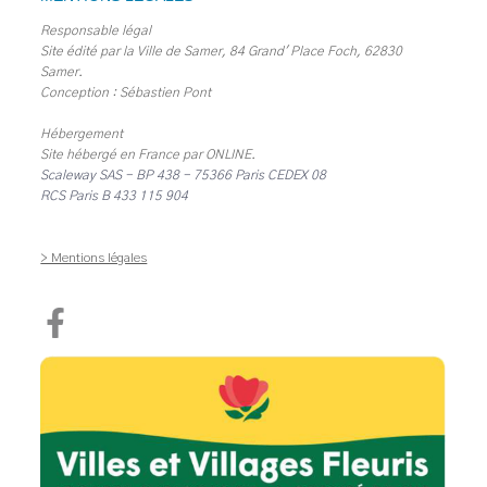
Responsable légal
Site édité par la Ville de Samer, 84 Grand' Place Foch, 62830
Samer.
Conception : Sébastien Pont
Hébergement
Site hébergé en France par
ONLINE
.
Scaleway SAS - BP 438 - 75366 Paris CEDEX 08
RCS Paris B 433 115 904
> Mentions légales