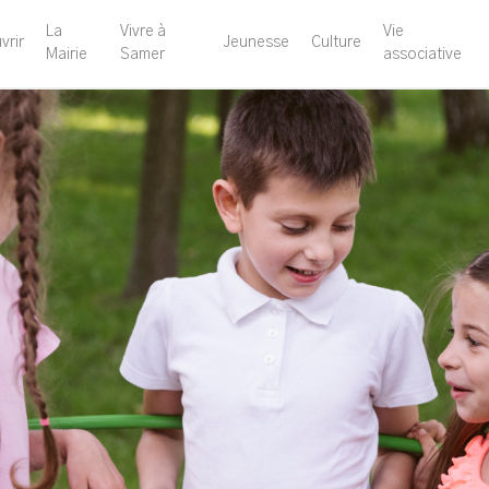
La
Vivre à
Vie
vrir
Jeunesse
Culture
Mairie
Samer
associative