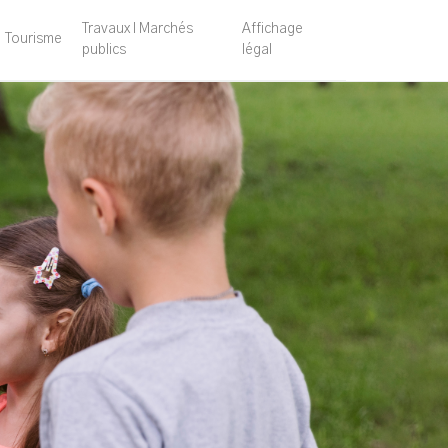
Travaux l Marchés
Affichage
Tourisme
publics
légal