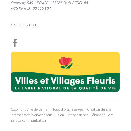
Scaleway SAS - BP 438 - 75366 Paris CEDEX 08
RCS Paris B 433 115 904
> Mentions légales
Copyright Ville de Samer - Tous droits réservés - Création du site
internet avec WebAcappella Fusion - Webdesigner : Sébastien Pont -
service communication